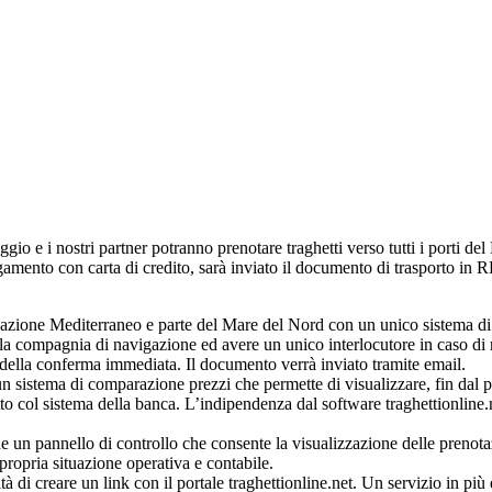
aggio e i nostri partner potranno prenotare traghetti verso tutti i porti d
amento con carta di credito, sarà inviato il documento di trasporto in 
azione Mediterraneo e parte del Mare del Nord con un unico sistema di 
a compagnia di navigazione ed avere un unico interlocutore in caso di r
 della conferma immediata. Il documento verrà inviato tramite email.
un sistema di comparazione prezzi che permette di visualizzare, fin dal p
o col sistema della banca. L’indipendenza dal software traghettionline.ne
ne un pannello di controllo che consente la visualizzazione delle prenotazi
ropria situazione operativa e contabile.
 di creare un link con il portale traghettionline.net. Un servizio in più d