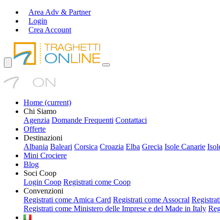
Area Adv & Partner
Login
Crea Account
Home
(current)
Chi Siamo
Agenzia
Domande Frequenti
Contattaci
Offerte
Destinazioni
Albania
Baleari
Corsica
Croazia
Elba
Grecia
Isole Canarie
Isol
Mini Crociere
Blog
Soci Coop
Login Coop
Registrati come Coop
Convenzioni
Registrati come Amica Card
Registrati come Assocral
Registra
Registrati come Ministero delle Imprese e del Made in Italy
Reg