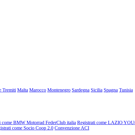
e Tremiti
Malta
Marocco
Montenegro
Sardegna
Sicilia
Spagna
Tunisia
ti come BMW Motorrad FederClub italia
Registrati come LAZIO YO
istrati come Socio Coop 2.0
Convenzione ACI